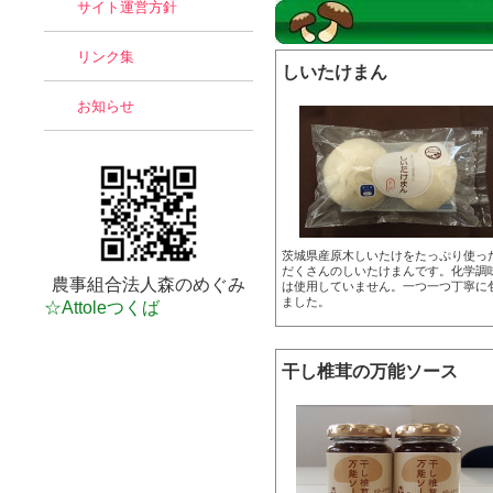
サイト運営方針
リンク集
しいたけまん
お知らせ
茨城県産原木しいたけをたっぷり使っ
だくさんのしいたけまんです。化学調
農事組合法人森のめぐみ
は使用していません。一つ一つ丁寧に
ました。
☆Attoleつくば
干し椎茸の万能ソース